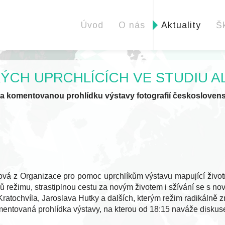
Úvod
O nás
Aktuality
Š
ÝCH UPRCHLÍCÍCH VE STUDIU A
 na komentovanou prohlídku výstavy fotografií českosloven
á z Organizace pro pomoc uprchlíkům výstavu mapující životní
ů režimu, strastiplnou cestu za novým životem i sžívání se s no
atochvíla, Jaroslava Hutky a dalších, kterým režim radikálně zm
mentovaná prohlídka výstavy, na kterou od 18:15 naváže diskuse