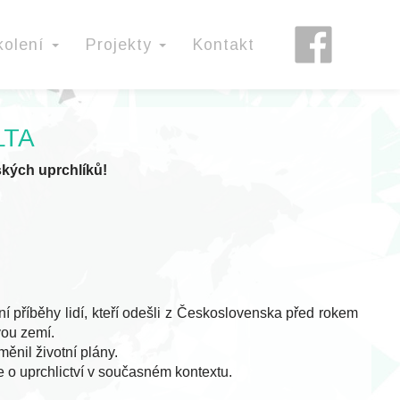
Facebook
kolení
Projekty
Kontakt
LTA
ských uprchlíků!
 příběhy lidí, kteří odešli z Československa před rokem
vou zemí.
ěnil životní plány.
 o uprchlictví v současném kontextu.