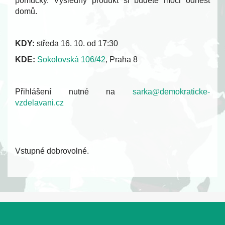
pomůcky. Výsledný produkt si budete moci odnést
domů.
KDY:
středa 16. 10. od 17:30
KDE:
Sokolovská 106/42
, Praha 8
Přihlášení nutné na
sarka
@
demokraticke-
vzdelavani.cz
Vstupné dobrovolné.