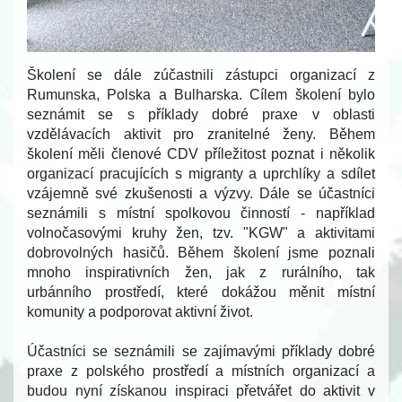
Školení se dále zúčastnili zástupci organizací z
Rumunska, Polska a Bulharska. Cílem školení bylo
seznámit se s příklady dobré praxe v oblasti
vzdělávacích aktivit pro zranitelné ženy. Během
školení měli členové CDV příležitost poznat i několik
organizací pracujících s migranty a uprchlíky a sdílet
vzájemně své zkušenosti a výzvy. Dále se účastníci
seznámili s místní spolkovou činností - například
volnočasovými kruhy žen, tzv. "KGW" a aktivitami
dobrovolných hasičů. Během školení jsme poznali
mnoho inspirativních žen, jak z rurálního, tak
urbánního prostředí, které dokážou měnit místní
komunity a podporovat aktivní život.
Účastníci se seznámili se zajímavými příklady dobré
praxe z polského prostředí a místních organizací a
budou nyní získanou inspiraci přetvářet do aktivit v